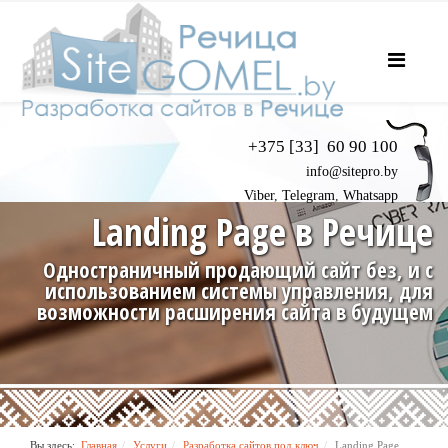
+375
[33]
60 90 100
info@sitepro.by
Viber
,
Telegram
,
Whatsapp
Landing Page в Речице
Одностраничный продающий сайт без, и с
использованием системы управления, для
возможности расширения сайта в будущем
Вы здесь:
Главная
Услуги
Разработка сайтов под ключ
Landing Page